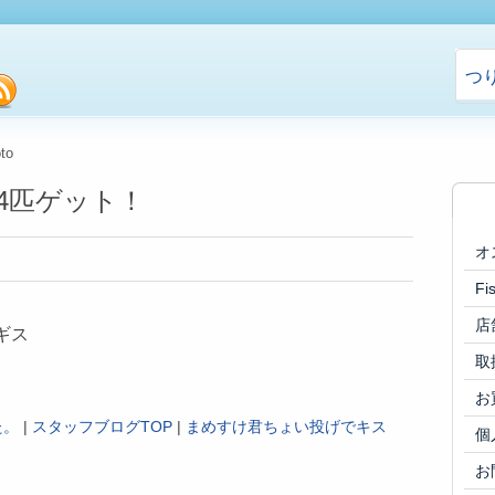
つ
cebook
rss
to
4匹ゲット！
オ
F
店
ギス
取
お
た。
|
スタッフブログTOP
|
まめすけ君ちょい投げでキス
個
お