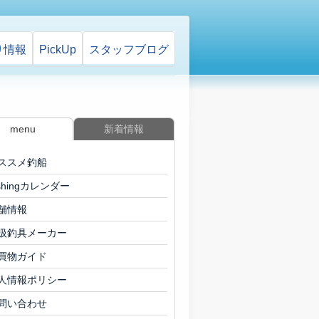
り情報
PickUp
スタッフ
ブログ
menu
新着情報
ススメ釣船
ishingカレンダー
舗情報
扱釣具メーカー
買物ガイド
人情報ポリシー
問い合わせ