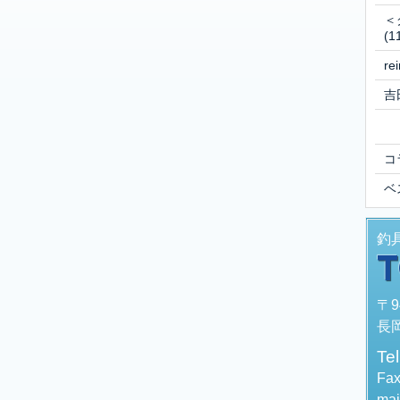
＜
(1
r
吉
コ
ベ
釣
〒9
長岡
Te
Fa
mai