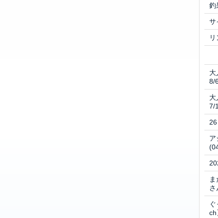
釣
サ
リ
大
8/
大
7/
2
ア
(0
2
ま
さ
ぐ
ch