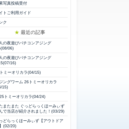
果写真投稿受付
イトご利用ガイド
ンク
★
最近の記事
人の夜遊びバチコンアジング
6(08/06)
人の夜遊びバチコンアジング
15(07/16)
6トミーオリカラ(04/15)
ジングワーム 26トミーオリカラ
4/15)
025トミーオリカラ(04/24)
たまたまた ぐっどらっくほーみぃず
んで当店が紹介されました！(03/29)
っどらっくほーみぃず【アウトドア
】(02/20)