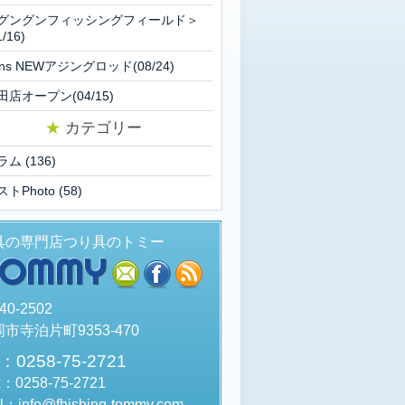
グングンフィッシングフィールド＞
1/16)
eins NEWアジングロッド(08/24)
田店オープン(04/15)
★
カテゴリー
ラム
(136)
ストPhoto
(58)
具の専門店つり具のトミー
TOMMY
mail
facebook
rss
40-2502
市寺泊片町9353-470
l：0258-75-2721
x：0258-75-2721
l：info@fhishing-tommy.com