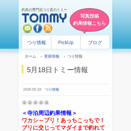
釣具の専門店つり具のトミー
TOMMY
写真投稿
釣果情報こちら
mail
facebook
rss
つり情報
PickUp
ブログ
ホーム
›
更新情報
› つり情報
5月18日トミー情報
2026.05.18
つり情報
🌞🌞🌞🌞🌞
＜寺泊周辺釣果情報＞
ワカシ～ブリ！あっちこっちで！
ブリに交じってマダイまで釣れて