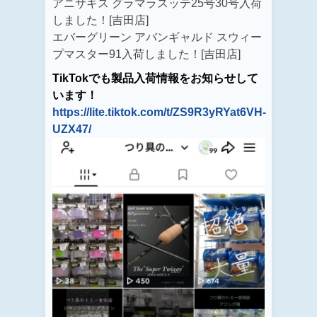
アニサキス グラマラスッテ25号30号入荷
しました！[吉田店]
エバーグリーン アバンギャルド スウィー
プマスター91入荷しました！[吉田店]
TikTokでも製品入荷情報をお知らせして
います！
https://lite.tiktok.com/t/ZS9R3yRYat6VH-
UZX47/