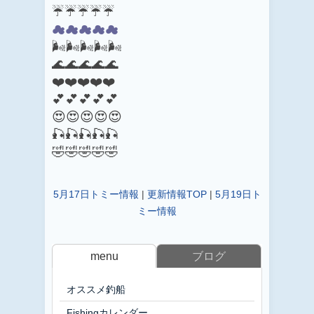
☔☔☔☔☔
☁☁☁☁☁
🌬️🌬️🌬️🌬️🌬️
🌊🌊🌊🌊🌊
❤️❤️❤️❤️❤️
💕💕💕💕💕
😍😍😍😍😍
🎣🎣🎣🎣🎣
🤣🤣🤣🤣🤣
5月17日トミー情報
|
更新情報TOP
|
5月19日ト
ミー情報
menu
ブログ
オススメ釣船
Fishingカレンダー