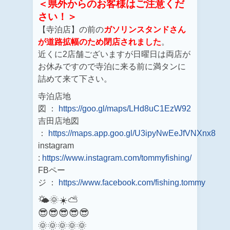
＜県外からのお客様はご注意くだ
さい！＞
【寺泊店】の前の
ガソリンスタンドさん
が道路拡幅のため閉店されました
。
近くに2店舗ございますが日曜日は両店が
お休みですので寺泊に来る前に満タンに
詰めて来て下さい。
寺泊店地
図 ：
https://goo.gl/maps/LHd8uC1EzW92
吉田店地図
：
https://maps.app.goo.gl/U3ipyNwEeJfVNXnx8
instagram
:
https://www.instagram.com/tommyfishing/
FBペー
ジ ：
https://www.facebook.com/fishing.tommy
🌤️🌞☀️⛅
😎😎😎😎😎
🌞🌞🌞🌞🌞