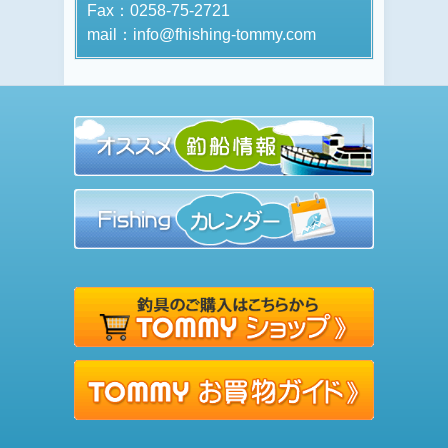
Fax：0258-75-2721
mail：info@fhishing-tommy.com