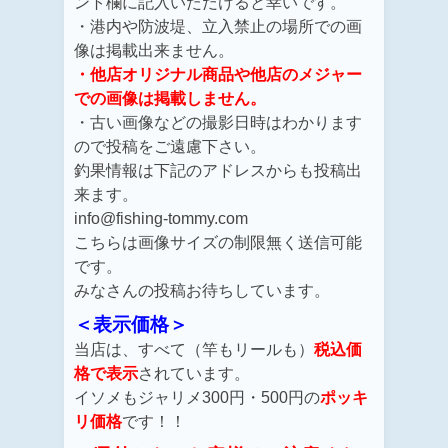
ント欄に記入いただけると幸いです。
・港内や防波堤、立入禁止の場所での画
像は掲載出来ません。
・他店オリジナル商品や他店のメジャー
での画像は掲載しません。
・古い画像などの撮影日時はわかります
ので投稿をご遠慮下さい。
釣果情報は下記のアドレスからも投稿出
来ます。
info@fishing-tommy.com
こちらは画像サイズの制限無く送信可能
です。
みなさんの投稿お待ちしています。
＜表示価格＞
当店は、すべて（竿もリールも）
税込価
格で表示
されています。
イソメもジャリメ300円・500円の
ポッキ
リ価格
です！！