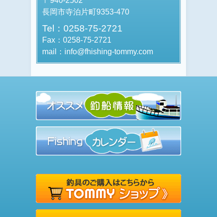
〒940-2502
長岡市寺泊片町9353-470
Tel：0258-75-2721
Fax：0258-75-2721
mail：info@fhishing-tommy.com