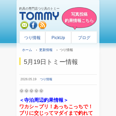
釣具の専門店つり具のトミー
TOMMY
写真投稿
釣果情報こちら
mail
facebook
rss
つり情報
PickUp
ブログ
ホーム
›
更新情報
› つり情報
5月19日トミー情報
2026.05.19
つり情報
🌞🌞🌞🌞🌞
＜寺泊周辺釣果情報＞
ワカシ～ブリ！あっちこっちで！
ブリに交じってマダイまで釣れて