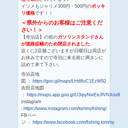
イソメもジャリメ300円・500円の
ポッキ
リ価格
です！！
＜県外からのお客様はご注意くだ
さい！＞
【寺泊店】の前の
ガソリンスタンドさん
が道路拡幅のため閉店されました
。
近くに2店舗ございますが日曜日は両店が
お休みですので寺泊に来る前に満タンに
詰めて来て下さい。
寺泊店地
図 ：
https://goo.gl/maps/LHd8uC1EzW92
吉田店地図
：
https://maps.app.goo.gl/U3ipyNwEeJfVNXnx8
instagram
:
https://www.instagram.com/tommyfishing/
FBペー
ジ ：
https://www.facebook.com/fishing.tommy