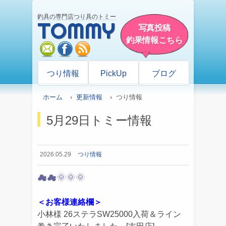
釣具の専門店つり具のトミー
TOMMY
写真投稿
釣果情報こちら
mail
facebook
rss
つり情報
PickUp
ブログ
ホーム
›
更新情報
› つり情報
5月29日トミー情報
2026.05.29
つり情報
☁☁🌞🌞🌞
＜お客様連絡欄＞
小林様 26ステラSW25000入荷＆ライン