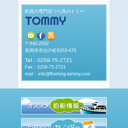
釣具の専門店つり具のトミー
TOMMY
mail
facebook
rss
〒940-2502
長岡市寺泊片町9353-470
Tel：0258-75-2721
Fax：0258-75-2721
mail：info@fhishing-tommy.com