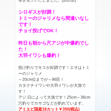
巻き完了いたしました。[吉田店]
シロギスが好調！
トミーのジャリメなら間違いなし
です！
チョイ投げでOK！
昨日も朝から尺アジが中爆釣でし
た！
大羽イワシも爆釣！
投げ釣りでキスが好調です！エサはトミ
ーのジャリメ
～20cm位までが～96匹！
カタクチイワシや大羽イワシが大漁で
す！
アジ 日によって大漁です！25cm～36cm
穴釣りでカサゴなどが釣れています。
アミエビ国産18カット￥350(税込)