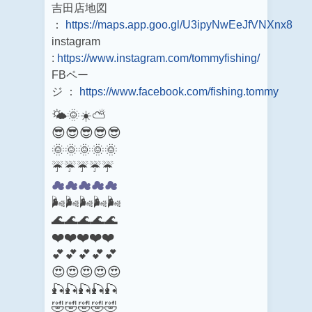
吉田店地図
：
https://maps.app.goo.gl/U3ipyNwEeJfVNXnx8
instagram
:
https://www.instagram.com/tommyfishing/
FBペー
ジ ：
https://www.facebook.com/fishing.tommy
🌤️🌞☀️⛅
😎😎😎😎😎
🌞🌞🌞🌞🌞
☔☔☔☔☔
☁☁☁☁☁
🌬️🌬️🌬️🌬️🌬️
🌊🌊🌊🌊🌊
❤️❤️❤️❤️❤️
💕💕💕💕💕
😍😍😍😍😍
🎣🎣🎣🎣🎣
🤣🤣🤣🤣🤣