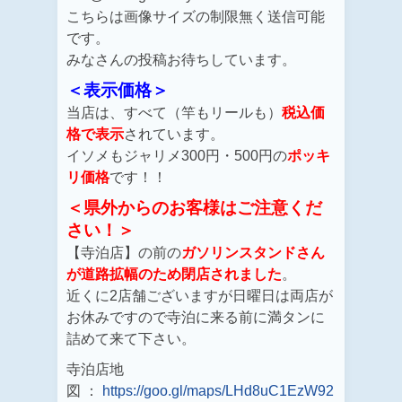
こちらは画像サイズの制限無く送信可能
です。
みなさんの投稿お待ちしています。
＜表示価格＞
当店は、すべて（竿もリールも）
税込価
格で表示
されています。
イソメもジャリメ300円・500円の
ポッキ
リ価格
です！！
＜県外からのお客様はご注意くだ
さい！＞
【寺泊店】の前の
ガソリンスタンドさん
が道路拡幅のため閉店されました
。
近くに2店舗ございますが日曜日は両店が
お休みですので寺泊に来る前に満タンに
詰めて来て下さい。
寺泊店地
図 ：
https://goo.gl/maps/LHd8uC1EzW92