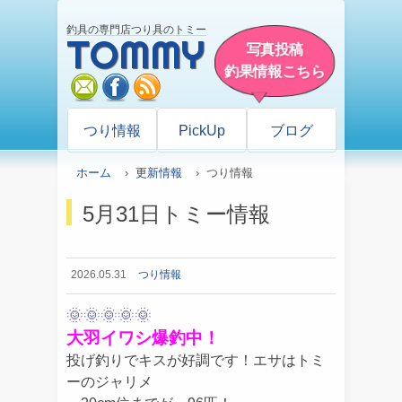
釣具の専門店つり具のトミー
TOMMY
写真投稿
釣果情報こちら
mail
facebook
rss
つり情報
PickUp
ブログ
ホーム
›
更新情報
› つり情報
5月31日トミー情報
2026.05.31
つり情報
🌞🌞🌞🌞🌞
大羽イワシ爆釣中！
投げ釣りでキスが好調です！エサはトミ
ーのジャリメ