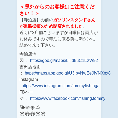
＜県外からのお客様はご注意くだ
さい！＞
【寺泊店】の前の
ガソリンスタンドさん
が道路拡幅のため閉店されました
。
近くに2店舗ございますが日曜日は両店が
お休みですので寺泊に来る前に満タンに
詰めて来て下さい。
寺泊店地
図 ：
https://goo.gl/maps/LHd8uC1EzW92
吉田店地図
：
https://maps.app.goo.gl/U3ipyNwEeJfVNXnx8
instagram
:
https://www.instagram.com/tommyfishing/
FBペー
ジ ：
https://www.facebook.com/fishing.tommy
🌤️🌞☀️⛅
😎😎😎😎😎