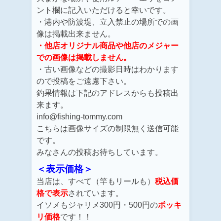
ント欄に記入いただけると幸いです。
・港内や防波堤、立入禁止の場所での画
像は掲載出来ません。
・他店オリジナル商品や他店のメジャー
での画像は掲載しません。
・古い画像などの撮影日時はわかります
ので投稿をご遠慮下さい。
釣果情報は下記のアドレスからも投稿出
来ます。
info@fishing-tommy.com
こちらは画像サイズの制限無く送信可能
です。
みなさんの投稿お待ちしています。
＜表示価格＞
当店は、すべて（竿もリールも）
税込価
格で表示
されています。
イソメもジャリメ300円・500円の
ポッキ
リ価格
です！！