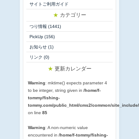
サイトご利用ガイド
★
カテゴリー
つり情報
(1441)
PickUp
(156)
お知らせ
(1)
リンク
(0)
★
更新カレンダー
Warning
: mktime() expects parameter 4
to be integer, string given in
/home/f-
tommy/fishing-
tommy.com/public_html/cms2/common/site_include/p
on line
85
Warning
: A non-numeric value
encountered in
/home/f-tommy/fishing-