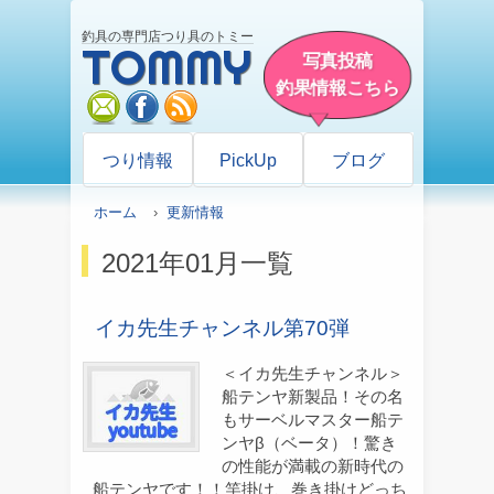
釣具の専門店つり具のトミー
TOMMY
写真投稿
釣果情報こちら
mail
facebook
rss
つり情報
PickUp
ブログ
ホーム
›
更新情報
2021年01月一覧
イカ先生チャンネル第70弾
＜イカ先生チャンネル＞
船テンヤ新製品！その名
もサーベルマスター船テ
ンヤβ（ベータ）！驚き
の性能が満載の新時代の
船テンヤです！！竿掛け、巻き掛けどっち