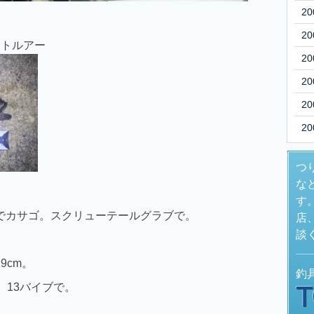
20
20
フトルアー
20
20
20
20
つ
な
す
外道でカサゴ。スクリューテールグラブで。
店
談
9cm。
釣
、13バイブで。