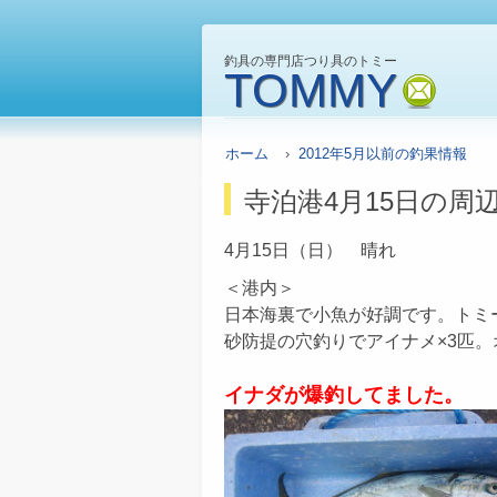
釣具の専門店つり具のトミー
TOMMY
mail
ホーム
›
2012年5月以前の釣果情報
寺泊港4月15日の周
4月15日（日） 晴れ
＜港内＞
日本海裏で小魚が好調です。トミ
砂防提の穴釣りでアイナメ×3匹。
イナダが爆釣してました。