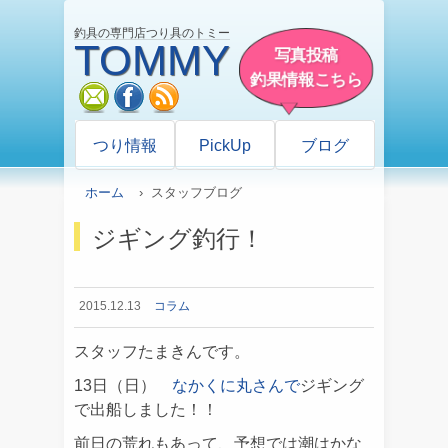
釣具の専門店つり具のトミー
TOMMY
写真投稿
釣果情報こちら
mail
facebook
rss
つり情報
PickUp
ブログ
ホーム
› スタッフブログ
ジギング釣行！
2015.12.13
コラム
スタッフたまきんです。
13日（日）
なかくに丸さんで
ジギング
で出船しました！！
前日の荒れもあって、予想では潮はかな