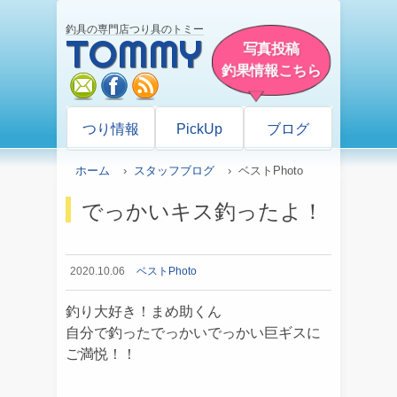
釣具の専門店つり具のトミー
TOMMY
写真投稿
釣果情報こちら
mail
facebook
rss
つり情報
PickUp
ブログ
ホーム
›
スタッフブログ
› ベストPhoto
でっかいキス釣ったよ！
2020.10.06
ベストPhoto
釣り大好き！まめ助くん
自分で釣ったでっかいでっかい巨ギスに
ご満悦！！