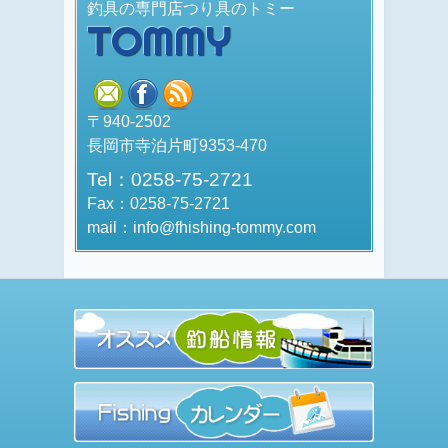
釣具の専門店つり具のトミー
TOMMY
mail
facebook
rss
〒940-2502
長岡市寺泊片町9353-470
Tel：0258-75-2721
Fax：0258-75-2721
mail：info@fhishing-tommy.com