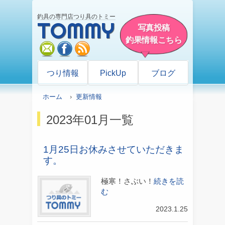
釣具の専門店つり具のトミー
TOMMY
写真投稿
釣果情報こちら
mail
facebook
rss
つり情報
PickUp
ブログ
ホーム
›
更新情報
2023年01月一覧
1月25日お休みさせていただきま
す。
極寒！さぶい！
続きを読
む
2023.1.25