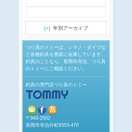
[+]
年別アーカイブ
つり具のトミーは、シマノ・ダイワな
ど各種釣具を豊富に在庫しています。
釣具のことなら、長岡市寺泊、つり具
のトミーにご相談ください。
釣具の専門店つり具のトミー
TOMMY
mail
facebook
rss
〒940-2502
長岡市寺泊片町9353-470