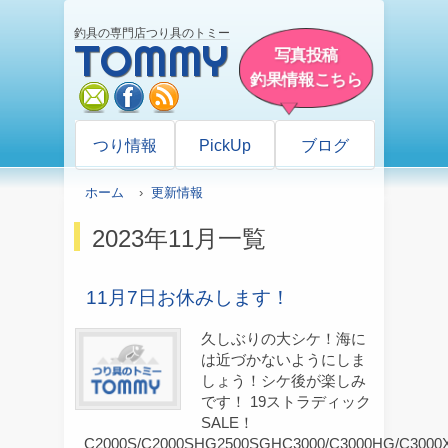
釣具の専門店つり具のトミー
TOMMY
写真投稿
釣果情報こちら
mail
facebook
rss
つり情報
PickUp
ブログ
ホーム
›
更新情報
2023年11月一覧
11月7日お休みします！
久しぶりの大シケ！海に
は近づかないようにしま
しょう！シケ後が楽しみ
です！ 19ストラディック
SALE！
C2000S/C2000SHG2500SGHC3000/C3000HG/C3000X