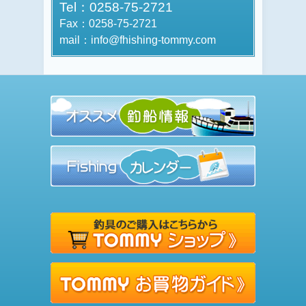
Tel：0258-75-2721
Fax：0258-75-2721
mail：info@fhishing-tommy.com