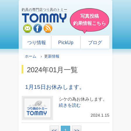
釣具の専門店つり具のトミー
TOMMY
写真投稿
釣果情報こちら
mail
facebook
rss
つり情報
PickUp
ブログ
ホーム
›
更新情報
2024年01月一覧
1月15日お休みします。
シケの為お休みします。
続きを読む
2024.1.15
<<
1
>>