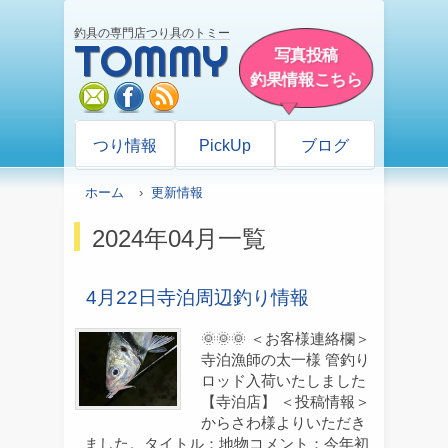
釣具の専門店つり具のトミー
TOMMY
写真投稿
釣果情報こちら
mail
facebook
rss
つり情報
PickUp
ブログ
ホーム
›
更新情報
2024年04月一覧
4月22日寺泊周辺釣り情報
🌞🌞🌞 ＜お客様連絡欄＞
寺泊漁師の太一様 管釣り
ロッド入荷いたしました
【寺泊店】 ＜投稿情報＞
からさわ様よりいただき
ました。タイトル：地物コメント：今年初