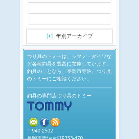
[+]
年別アーカイブ
つり具のトミーは、シマノ・ダイワな
ど各種釣具を豊富に在庫しています。
釣具のことなら、長岡市寺泊、つり具
のトミーにご相談ください。
釣具の専門店つり具のトミー
TOMMY
mail
facebook
rss
〒940-2502
長岡市寺泊片町9353-470