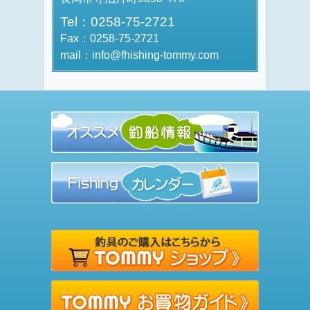
Tel：0258-75-2721
Fax：0258-75-2721
mail：info@fhishing-tommy.com