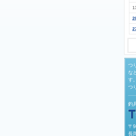
1
2
2
つ
な
す
つ
釣
〒9
長岡