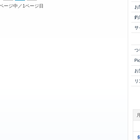
1ページ中／1ページ目
お
釣
サ
つ
Pi
お
リ
6