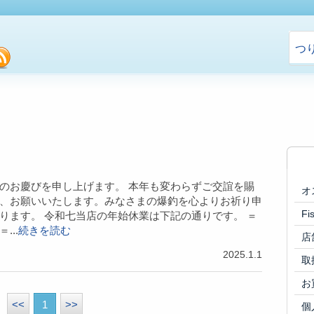
つ
cebook
rss
のお慶びを申し上げます。 本年も変わらずご交誼を賜
オ
、お願いいたします。みなさまの爆釣を心よりお祈り申
F
ります。 令和七当店の年始休業は下記の通りです。 ＝
...
続きを読む
店
2025.1.1
取
お
<<
1
>>
個