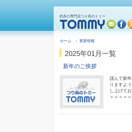
釣具の専門店つり具のトミー
TOMMY
mail
fa
ホーム
›
更新情報
2025年01月一覧
新年のご挨拶
謹んで新年
りますよう
し上げてお
＝＝＝＝＝＝