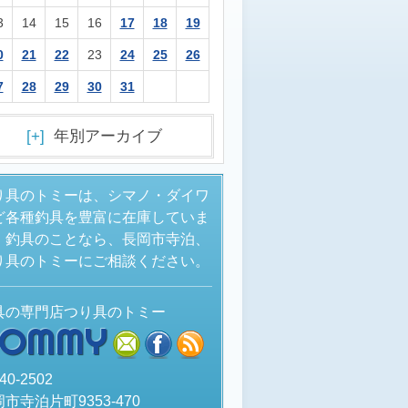
3
14
15
16
17
18
19
0
21
22
23
24
25
26
7
28
29
30
31
[+]
年別アーカイブ
り具のトミーは、シマノ・ダイワ
ど各種釣具を豊富に在庫していま
。釣具のことなら、長岡市寺泊、
り具のトミーにご相談ください。
具の専門店つり具のトミー
TOMMY
mail
facebook
rss
40-2502
市寺泊片町9353-470