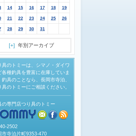
3
14
15
16
17
18
19
0
21
22
23
24
25
26
7
28
29
30
31
[+]
年別アーカイブ
り具のトミーは、シマノ・ダイワ
ど各種釣具を豊富に在庫していま
。釣具のことなら、長岡市寺泊、
り具のトミーにご相談ください。
具の専門店つり具のトミー
TOMMY
mail
facebook
rss
40-2502
市寺泊片町9353-470