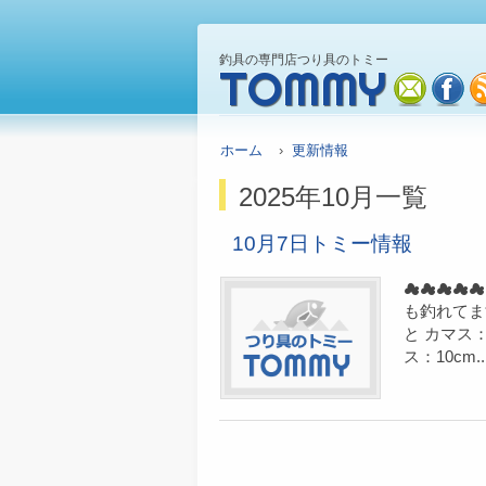
釣具の専門店つり具のトミー
TOMMY
mail
fa
ホーム
›
更新情報
2025年10月一覧
10月7日トミー情報
☁☁☁☁☁
も釣れてま
と カマス
ス：10cm..