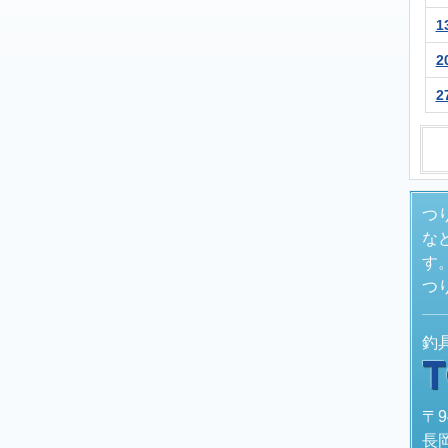
1
2
2
つ
な
す
つ
釣
〒9
長岡