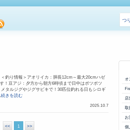
つ
cebook
rss
 ＜釣り情報＞アオリイカ：胴長12cm～最大20cmハゼ
オ
す！豆アジ：夕方から朝方6時頃まで日中はポツポツ
F
：メタルジグやジグサビキで！30匹位釣れる日もシロギ
.
続きを読む
店
2025.10.7
取
お
<<
1
>>
個