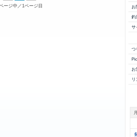
1ページ中／1ページ目
お
釣
サ
つ
Pi
お
リ
6