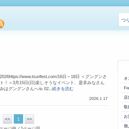
つ
cebook
rss
6https://www.tsurifest.com/16日～18日 ＜グングンさ
オ
ト！＞3月15日(日)楽しそうなイベント、是非みなさん
F
はグングンさんへ℡ 02...
続きを読む
店
2026.1.17
取
お
<<
1
>>
個
1ページ中／1ページ目