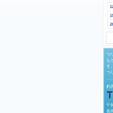
1
1
2
つ
な
す
つ
釣
〒9
長岡