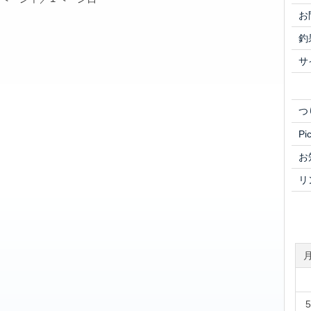
お
釣
サ
つ
Pi
お
リ
5