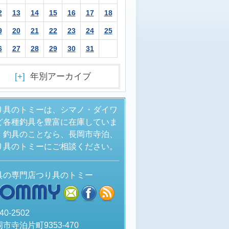
2
13
14
15
16
17
18
9
20
21
22
23
24
25
6
27
28
29
30
31
[+]
年別アーカイブ
り具のトミーは、シマノ・ダイワ
ど各種釣具を豊富に在庫していま
。釣具のことなら、長岡市寺泊、
り具のトミーにご相談ください。
具の専門店つり具のトミー
TOMMY
mail
facebook
rss
40-2502
市寺泊片町9353-470