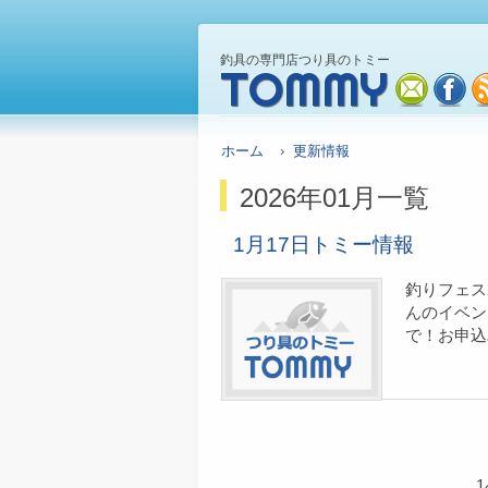
釣具の専門店つり具のトミー
TOMMY
mail
fa
ホーム
›
更新情報
2026年01月一覧
1月17日トミー情報
釣りフェス202
んのイベン
で！お申込み