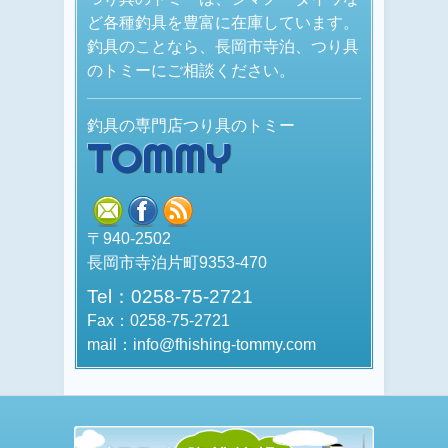
ど各種釣具を豊富に在庫しています。
釣具のことなら、長岡市寺泊、つり具
のトミーにご相談ください。
釣具の専門店つり具のトミー
TOMMY
mail
facebook
rss
〒940-2502
長岡市寺泊片町9353-470
Tel：0258-75-2721
Fax：0258-75-2721
mail：info@fhishing-tommy.com