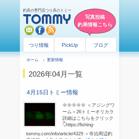
釣具の専門店つり具のトミー
TOMMY
写真投稿
釣果情報こちら
mail
facebook
rss
つり情報
PickUp
ブログ
ホーム
›
更新情報
2026年04月一覧
4月15日トミー情報
🌞🌞🌞🌞🌞 ＜アジングワ
ーム＞26トミーオリカラ
詳細はこちらをクリック
👇https://fishing-
tommy.com/info/article/4329 ＜寺泊周辺釣