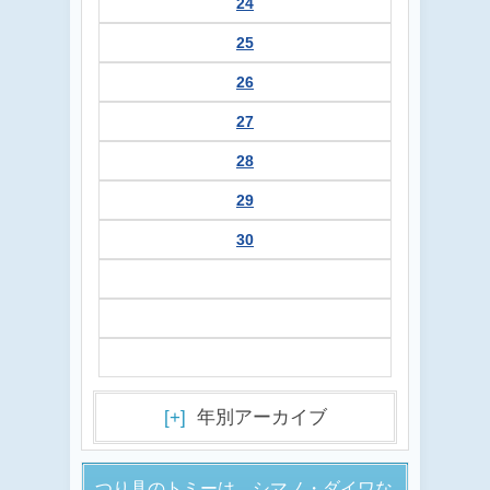
24
25
26
27
28
29
30
[+]
年別アーカイブ
つり具のトミーは、シマノ・ダイワな