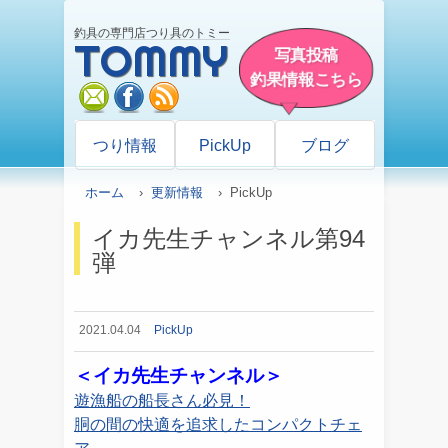
釣具の専門店つり具のトミー
TOMMY
写真投稿
釣果情報こちら
mail
facebook
rss
つり情報
PickUp
ブログ
ホーム
›
更新情報
› PickUp
イカ先生チャンネル第94
弾
2021.04.04
PickUp
＜イカ先生チャンネル＞
遊漁船の船長さん必見！
胴の間の快適を追求したコンパクトチェ