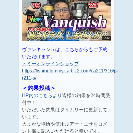
ヴァンキッシュは、こちらからもご予約
いただけます。
トミーオンラインショップ
https://fishingtommy.cart.fc2.com/ca211/316/p-
r211-s/
＜釣果投稿＞
HP内のこちらより
皆様の釣果を24時間受
付中！
いただいた釣果はタイムリーに更新して
います。
大まかな場所や使用ルアー・エサをコメ
ント欄に記入いただけると幸いです。