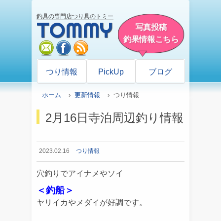
釣具の専門店つり具のトミー
TOMMY
写真投稿
釣果情報こちら
mail
facebook
rss
つり情報
PickUp
ブログ
ホーム
›
更新情報
› つり情報
2月16日寺泊周辺釣り情報
2023.02.16
つり情報
穴釣りでアイナメやソイ
＜釣船＞
ヤリイカやメダイが好調です。