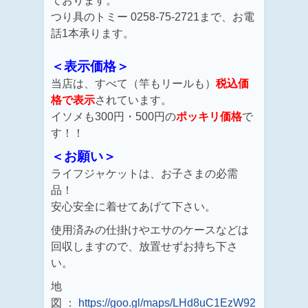
ております。
つり具のトミー 0258-75-2721まで、お電
話1本承ります。
＜表示価格＞
当店は、すべて（竿もリールも）
税込価
格で表示
されています。
イソメも300円・500円の
ポッキリ価格
で
す！！
＜お願い＞
ライフジャケットは、お子さまの必需
品！
安心安全に着せてあげて下さい。
使用済みの仕掛けやエサのケースなどは
回収しますので、
放置せず
お持ち下さ
い。
地
図 ：
https://goo.gl/maps/LHd8uC1EzW92