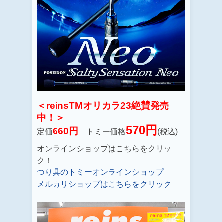
＜reinsTMオリカラ23絶賛発売
中！＞
570円
660円
定価
トミー価格
(税込)
オンラインショップはこちらをクリッ
ク！
つり具のトミーオンラインショップ
メルカリショップはこちらをクリック