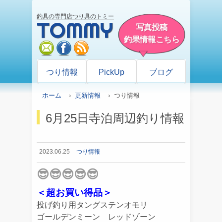
釣具の専門店つり具のトミー
TOMMY
写真投稿
釣果情報こちら
mail
facebook
rss
つり情報
PickUp
ブログ
ホーム
›
更新情報
› つり情報
6月25日寺泊周辺釣り情報
2023.06.25
つり情報
😎😎😎😎😎
＜超お買い得品＞
投げ釣り用タングステンオモリ
ゴールデンミーン レッドゾーン