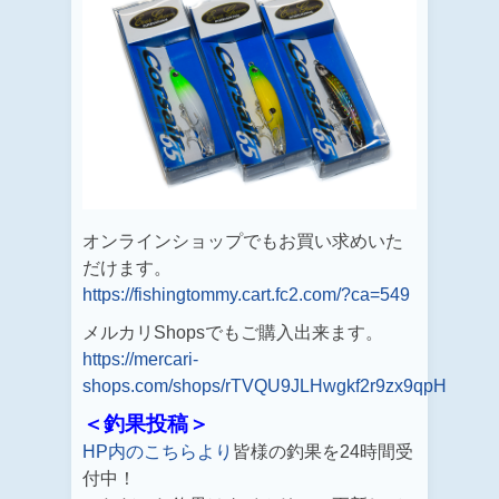
オンラインショップでもお買い求めいた
だけます。
https://fishingtommy.cart.fc2.com/?ca
=549
メルカリShopsでもご購入出来ます。
https://mercari-
sh
ops.com/shops/rTVQU9JLHwgkf2r9zx9qpH
＜釣果投稿＞
HP内のこちらより
皆様の釣果を24時間受
付中！