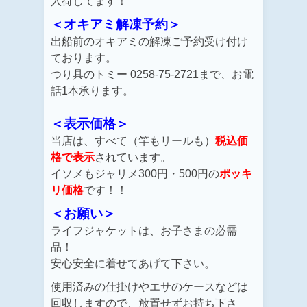
入荷してます！
＜オキアミ解凍予約＞
出船前のオキアミの解凍ご予約受け付け
ております。
つり具のトミー 0258-75-2721まで、お電
話1本承ります。
＜表示価格＞
当店は、すべて（竿もリールも）
税込価
格で表示
されています。
イソメもジャリメ300円・500円の
ポッキ
リ価格
です！！
＜お願い＞
ライフジャケットは、お子さまの必需
品！
安心安全に着せてあげて下さい。
使用済みの仕掛けやエサのケースなどは
回収しますので、
放置せず
お持ち下さ