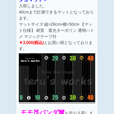
入荷しました。
40cmまで計測できるマットとなっており
ます。
マットサイズ 縦=28cm×横=50cm 【マッ
ト仕様】 材質 遮光ターポリン 透明ハト
メ マジックテープ付
￥3,000(税込)
とお買い得となっておりま
す。
モモ🍑パンダ🐼
も沢山入荷しま