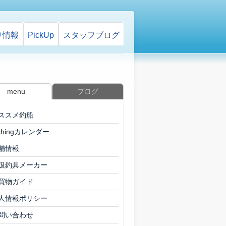
り情報
PickUp
スタッフ
ブログ
menu
ブログ
ススメ釣船
ishingカレンダー
舗情報
扱釣具メーカー
買物ガイド
人情報ポリシー
問い合わせ