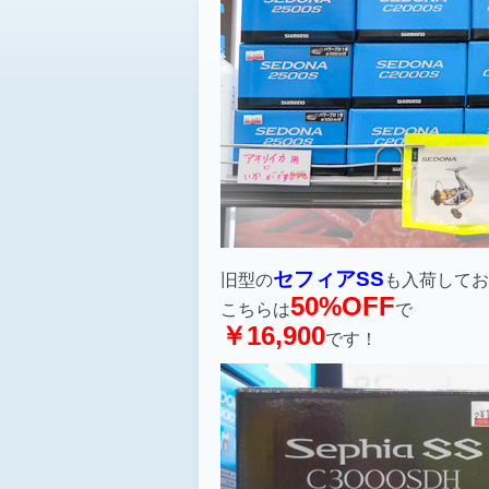
セフィアSS
旧型の
も入荷してお
50%OFF
こちらは
で
￥16,900
です！