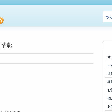
つ
cebook
rss
り情報
オ
F
店
取
お
個
お