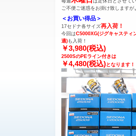
毎週
は定休日とさせて
ご不便ご迷惑をお掛け致しますが
＜お買い得品＞
再入荷！
17セドナ各サイズ
今回は
C5000XG(ジグキャスティ
適)
も入荷！
￥3,980(税込)
2500SのPEライン付きは
￥4,480
(税込)
となります！