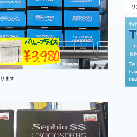
リ
釣
〒9
長岡
Te
Fa
ります！
mai