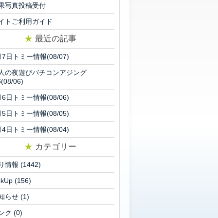
果写真投稿受付
イトご利用ガイド
★
最近の記事
月7日トミー情報(08/07)
人の夜遊びバチコンアジング
6(08/06)
月6日トミー情報(08/06)
月5日トミー情報(08/05)
月4日トミー情報(08/04)
★
カテゴリー
り情報
(1442)
ckUp
(156)
知らせ
(1)
ンク
(0)