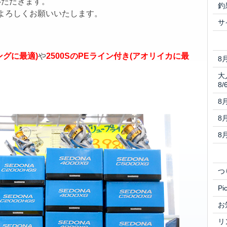
いただきます。
釣
よろしくお願いいたします。
サ
ングに最適)
や
2500SのPEライン付き(アオリイカに最
8
大
8/
8
8
8
つ
Pi
お
リ