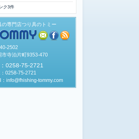
ンク3件
具の専門店つり具のトミー
TOMMY
mail
facebook
rss
40-2502
市寺泊片町9353-470
l：0258-75-2721
x：0258-75-2721
l：info@fhishing-tommy.com