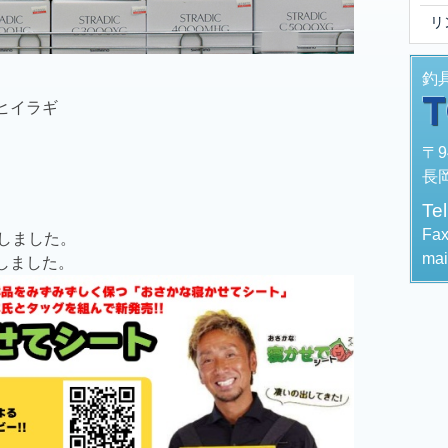
リ
釣
ヒイラギ
〒9
長岡
Te
Fa
荷しました。
mai
しました。