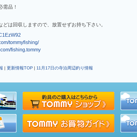
必需品！
などは回収しますので、
放置せず
お持ち下さい。
8uC1EzW92
.com/tommyfishing/
.com/fishing.tommy
報
|
更新情報TOP
|
11月17日の寺泊周辺釣り情報