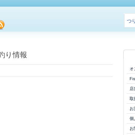
つ
cebook
rss
辺釣り情報
オ
F
店
取
お
個
お