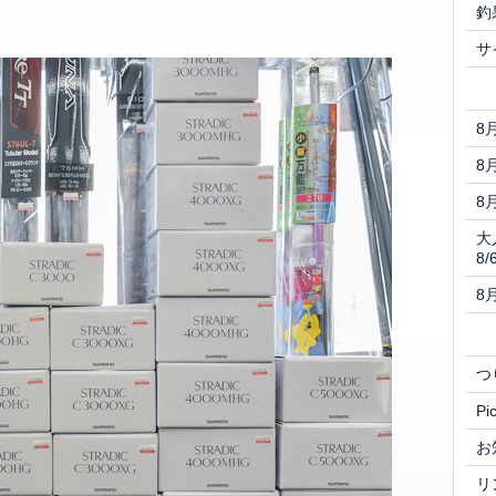
釣
サ
8
8
8
大
8/
8
つ
Pi
お
リ