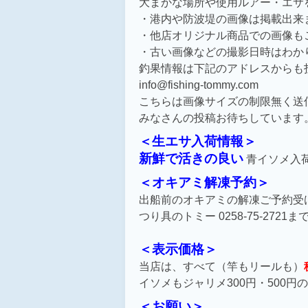
大まかな場所や使用ルアー・エサ
・港内や防波堤の画像は掲載出来
・他店オリジナル商品での画像も
・古い画像などの撮影日時はわか
釣果情報は下記のアドレスからも
info@fishing-tommy.com
こちらは画像サイズの制限無く送
みなさんの投稿お待ちしています
＜生エサ入荷情報＞
新鮮で活きの良い
青イソメ入
＜オキアミ解凍予約＞
出船前のオキアミの解凍ご予約受
つり具のトミー 0258-75-272
＜表示価格＞
当店は、すべて（竿もリールも）
イソメもジャリメ300円・500円の
＜お願い＞