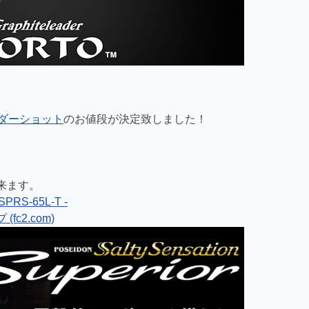
サンダーショット
のお値段が決定致しました！
来ます。
S-65L-T -
c2.com)