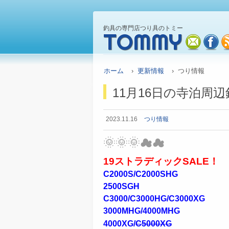
釣具の専門店つり具のトミー
TOMMY
mail
fa
ホーム
›
更新情報
› つり情報
11月16日の寺泊周
2023.11.16
つり情報
🌞🌞🌞☁☁
19ストラディックSALE！
C2000S/C2000SHG
2500SGH
C3000/C3000HG/C3000XG
3000MHG/4000MHG
4000XG/
C5000XG