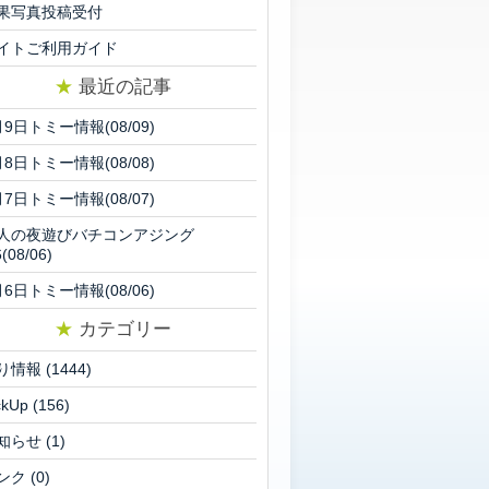
果写真投稿受付
イトご利用ガイド
★
最近の記事
月9日トミー情報(08/09)
月8日トミー情報(08/08)
月7日トミー情報(08/07)
人の夜遊びバチコンアジング
6(08/06)
月6日トミー情報(08/06)
★
カテゴリー
り情報
(1444)
ckUp
(156)
知らせ
(1)
ンク
(0)