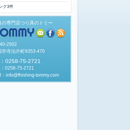
ンク3件
具の専門店つり具のトミー
TOMMY
mail
facebook
rss
40-2502
市寺泊片町9353-470
l：0258-75-2721
x：0258-75-2721
l：info@fhishing-tommy.com