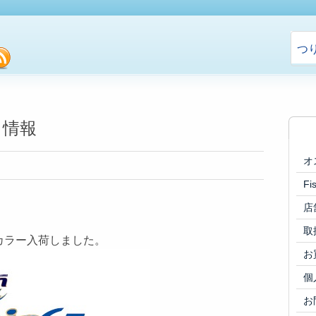
つ
cebook
rss
り情報
オ
F
店
取
Wカラー入荷しました。
お
個
お