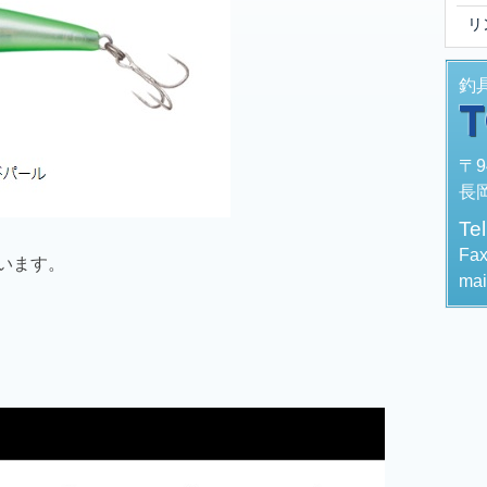
リ
釣
〒9
長岡
Te
Fa
います。
mai