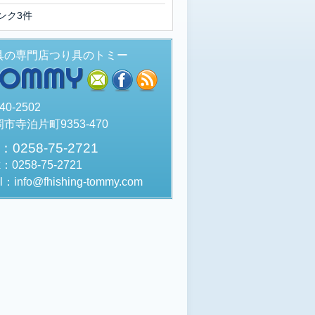
ンク3件
具の専門店つり具のトミー
TOMMY
mail
facebook
rss
40-2502
市寺泊片町9353-470
l：0258-75-2721
x：0258-75-2721
l：info@fhishing-tommy.com