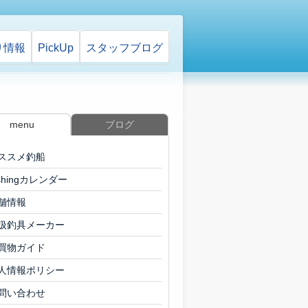
り情報
PickUp
スタッフ
ブログ
menu
ブログ
ススメ釣船
ishingカレンダー
舗情報
扱釣具メーカー
買物ガイド
人情報ポリシー
問い合わせ