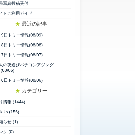
果写真投稿受付
イトご利用ガイド
★
最近の記事
月9日トミー情報(08/09)
月8日トミー情報(08/08)
月7日トミー情報(08/07)
人の夜遊びバチコンアジング
6(08/06)
月6日トミー情報(08/06)
★
カテゴリー
り情報
(1444)
ckUp
(156)
知らせ
(1)
ンク
(0)