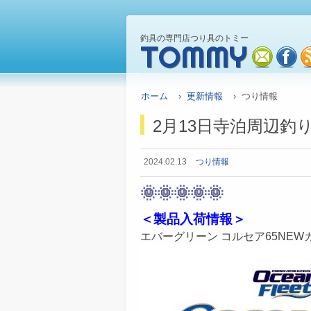
釣具の専門店つり具のトミー
TOMMY
mail
fa
ホーム
›
更新情報
› つり情報
2月13日寺泊周辺釣
2024.02.13
つり情報
🌞🌞🌞🌞🌞
＜製品入荷情報＞
エバーグリーン コルセア65NE