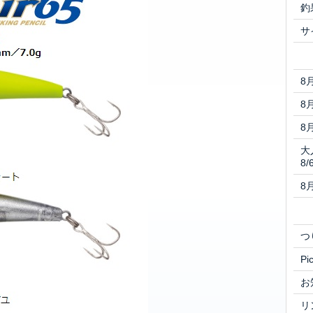
釣
サ
8
8
8
大
8/
8
つ
Pi
お
リ