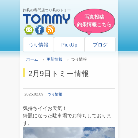
釣具の専門店つり具のトミー
TOMMY
写真投稿
釣果情報こちら
mail
facebook
rss
つり情報
PickUp
ブログ
ホーム
›
更新情報
› つり情報
2月9日トミー情報
2025.02.09
つり情報
気持ちイイお天気！
綺麗になった駐車場でお待ちしておりま
す。