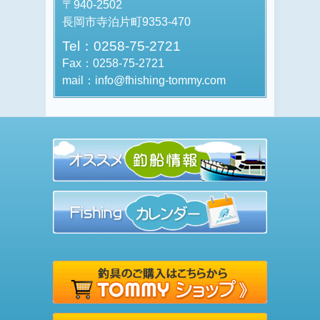
〒940-2502
長岡市寺泊片町9353-470
Tel：0258-75-2721
Fax：0258-75-2721
mail：info@fhishing-tommy.com