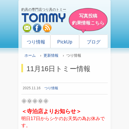
釣具の専門店つり具のトミー
TOMMY
写真投稿
釣果情報こちら
mail
facebook
rss
つり情報
PickUp
ブログ
ホーム
›
更新情報
› つり情報
11月16日トミー情報
2025.11.16
つり情報
🌞🌞🌞🌞🌞
＜寺泊店よりお知らせ＞
明日17日からシケのお天気の為お休みで
す。