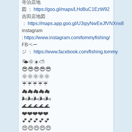
寺泊店地
図 ：
https://goo.gl/maps/LHd8uC1EzW92
吉田店地図
：
https://maps.app.goo.gl/U3ipyNwEeJfVNXnx8
instagram
:
https://www.instagram.com/tommyfishing/
FBペー
ジ ：
https://www.facebook.com/fishing.tommy
🌤️🌞☀️⛅
😎😎😎😎😎
🌞🌞🌞🌞🌞
☔☔☔☔☔
☁☁☁☁☁
🌬️🌬️🌬️🌬️🌬️
🌊🌊🌊🌊🌊
❤️❤️❤️❤️❤️
💕💕💕💕💕
😍😍😍😍😍