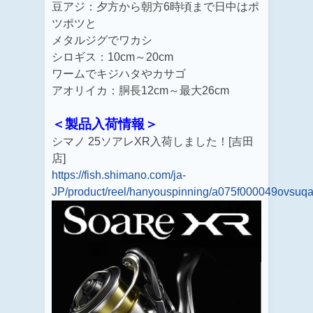
豆アジ：夕方から朝方6時頃まで日中はポ
ツポツと
メタルジグでワカシ
シロギス：10cm～20cm
ワームでキジハタやカサゴ
アオリイカ：胴長12cm～最大26cm
＜製品入荷情報＞
シマノ 25ソアレXR入荷しました！[吉田
店]
https://fish.shimano.com/ja-
JP/product/reel/hanyouspinning/a075f000049ovsuqa