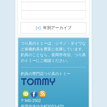
[+]
年別アーカイブ
つり具のトミーは、シマノ・ダイワな
ど各種釣具を豊富に在庫しています。
釣具のことなら、長岡市寺泊、つり具
のトミーにご相談ください。
釣具の専門店つり具のトミー
TOMMY
mail
facebook
rss
〒940-2502
長岡市寺泊片町9353-470