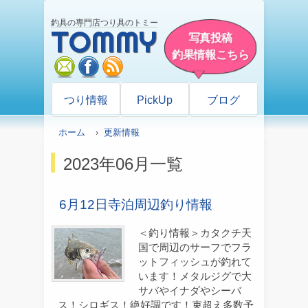
釣具の専門店つり具のトミー
TOMMY
写真投稿
釣果情報こちら
mail
facebook
rss
つり情報
PickUp
ブログ
ホーム
›
更新情報
2023年06月一覧
6月12日寺泊周辺釣り情報
＜釣り情報＞カタクチ天
国で周辺のサーフでフラ
ットフィッシュが釣れて
います！メタルジグで大
サバやイナダやシーバ
ス！シロギス！絶好調です！束超え多数予