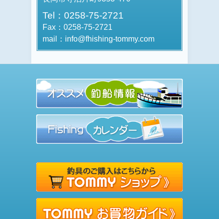
Tel：0258-75-2721
Fax：0258-75-2721
mail：info@fhishing-tommy.com