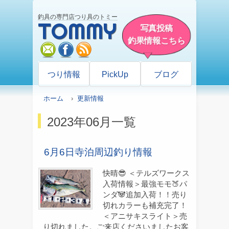
釣具の専門店つり具のトミー
TOMMY
写真投稿
釣果情報こちら
mail
facebook
rss
つり情報
PickUp
ブログ
ホーム
›
更新情報
2023年06月一覧
6月6日寺泊周辺釣り情報
快晴😎 ＜テルズワークス
入荷情報＞最強モモ🍑パ
ンダ🐼追加入荷！！売り
切れカラーも補充完了！
＜アニサキスライト＞売
り切れました。ご来店くださいましたお客