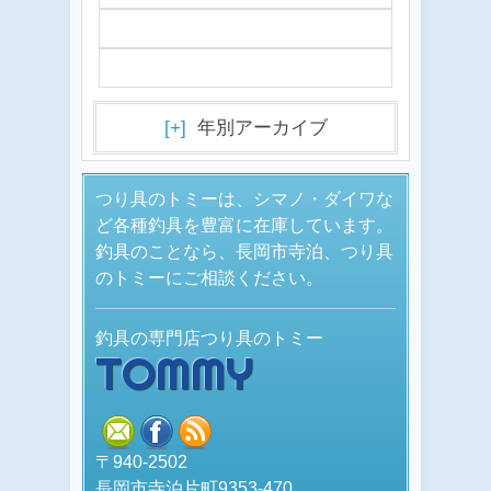
[+]
年別アーカイブ
つり具のトミーは、シマノ・ダイワな
ど各種釣具を豊富に在庫しています。
釣具のことなら、長岡市寺泊、つり具
のトミーにご相談ください。
釣具の専門店つり具のトミー
TOMMY
mail
facebook
rss
〒940-2502
長岡市寺泊片町9353-470