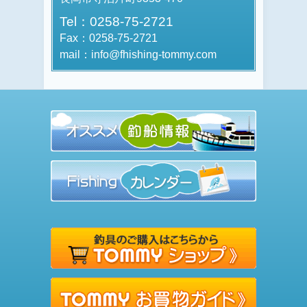
Tel：0258-75-2721
Fax：0258-75-2721
mail：info@fhishing-tommy.com