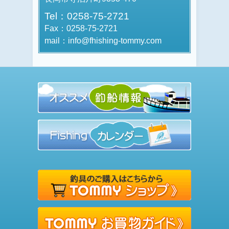
Tel：0258-75-2721
Fax：0258-75-2721
mail：info@fhishing-tommy.com