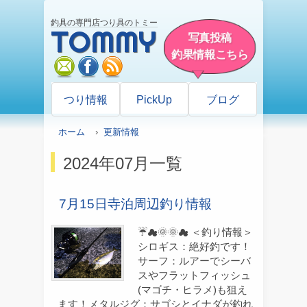
釣具の専門店つり具のトミー
TOMMY
写真投稿
釣果情報こちら
mail
facebook
rss
つり情報
PickUp
ブログ
ホーム
›
更新情報
2024年07月一覧
7月15日寺泊周辺釣り情報
☔☁🌞🌞☁ ＜釣り情報＞
シロギス：絶好釣です！
サーフ：ルアーでシーバ
スやフラットフィッシュ
(マゴチ・ヒラメ)も狙え
ます！メタルジグ：サゴシとイナダが釣れ