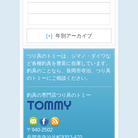
[+]
年別アーカイブ
つり具のトミーは、シマノ・ダイワな
ど各種釣具を豊富に在庫しています。
釣具のことなら、長岡市寺泊、つり具
のトミーにご相談ください。
釣具の専門店つり具のトミー
TOMMY
mail
facebook
rss
〒940-2502
長岡市寺泊片町9353-470