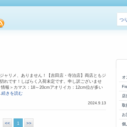
つ
cebook
rss
🌞🌞ジャリメ、ありません！【吉田店・寺泊店】両店ともジ
オ
切れです！しばらく入荷未定です。申し訳ございませ
F
り情報＞カマス：18～20cmアオリイカ：12cm位が多い
.
続きを読む
店
2024.9.13
取
お
<<
1
>>
個