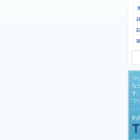
9
1
2
3
つ
な
す
つ
釣