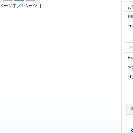
1ページ中／1ページ目
お
釣
サ
つ
Pi
お
リ
2