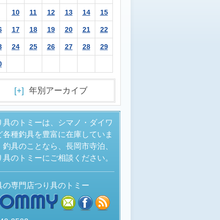
10
11
12
13
14
15
6
17
18
19
20
21
22
3
24
25
26
27
28
29
0
[+]
年別アーカイブ
り具のトミーは、シマノ・ダイワ
ど各種釣具を豊富に在庫していま
。釣具のことなら、長岡市寺泊、
り具のトミーにご相談ください。
具の専門店つり具のトミー
TOMMY
mail
facebook
rss