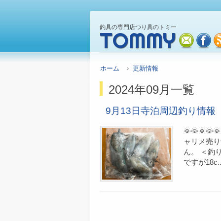
釣具の専門店つり具のトミー
TOMMY
mail
fa
ホーム
›
更新情報
2024年09月一覧
9月13日寺泊周辺釣り情報
🌞🌞
ャリメ売り
ん。 ＜釣
ですが18c..