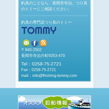
釣具のことなら、長岡市寺泊、つり具
のトミーにご相談ください。
釣具の専門店つり具のトミー
TOMMY
mail
facebook
rss
〒940-2502
長岡市寺泊片町9353-470
Tel：0258-75-2721
Fax：0258-75-2721
mail：info@fhishing-tommy.com