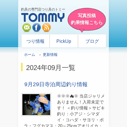
釣具の専門店つり具のトミー
TOMMY
写真投稿
釣果情報こちら
mail
facebook
rss
つり情報
PickUp
ブログ
ホーム
›
更新情報
2024年09月一覧
9月29日寺泊周辺釣り情報
🌞🌞🌞☁🌞 当店ジャリメ
ありません！入荷未定で
す！ ＜釣り情報＞サビキ
釣り：小アジ・シマダ
イ・コハダ・サヨリ・ボ
ラ・フグカマス：20～25cmアオリイカ：