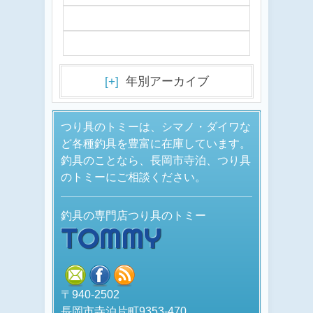
[+]
年別アーカイブ
つり具のトミーは、シマノ・ダイワな
ど各種釣具を豊富に在庫しています。
釣具のことなら、長岡市寺泊、つり具
のトミーにご相談ください。
釣具の専門店つり具のトミー
TOMMY
mail
facebook
rss
〒940-2502
長岡市寺泊片町9353-470