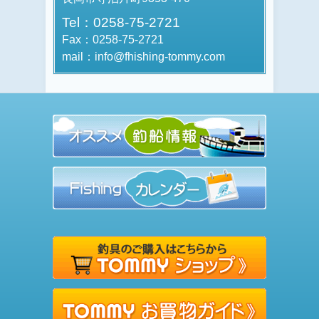
Tel：0258-75-2721
Fax：0258-75-2721
mail：info@fhishing-tommy.com