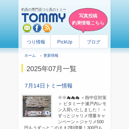
釣具の専門店つり具のトミー
TOMMY
写真投稿
釣果情報こちら
mail
facebook
rss
つり情報
PickUp
ブログ
ホーム
›
更新情報
2025年07月一覧
7月14日トミー情報
🌞🌞☁☁☁ ＜熱中症対策
＞ ビタミーナ瀬戸内レモ
ン入荷いたしました！ ＜
ずっとジャリメ増量キャ
ンペーン＞ジャリメ500
円もうずっとこのまま2割増量！300円も、