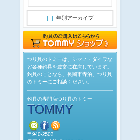
[+]
年別アーカイブ
つり具のトミーは、シマノ・ダイワな
ど各種釣具を豊富に在庫しています。
釣具のことなら、長岡市寺泊、つり具
のトミーにご相談ください。
釣具の専門店つり具のトミー
TOMMY
mail
facebook
rss
〒940-2502