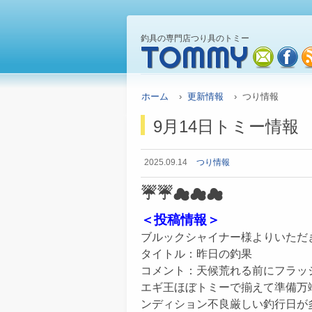
釣具の専門店つり具のトミー
TOMMY
mail
fa
ホーム
›
更新情報
› つり情報
9月14日トミー情報
2025.09.14
つり情報
☔☔
☁☁
☁
＜投稿情報＞
ブルックシャイナー様よりいただ
タイトル：昨日の釣果
コメント：天候荒れる前にフラッ
エギ王ほぼトミーで揃えて準備万
ンディション不良厳しい釣行日が