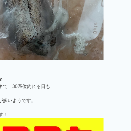
m
キで！30匹位釣れる日も
cmが多いようです。
す！