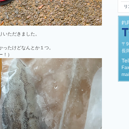
リ
釣
りいただきました。
〒9
かったけどなんとか１つ。
長岡
ー！）
Te
Fa
mai