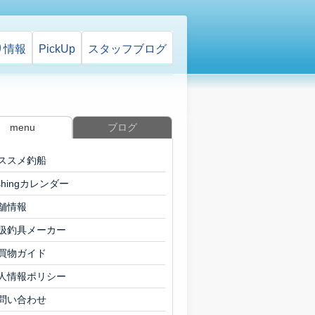
り情報
PickUp
スタッフ
ブログ
menu
ブログ
ススメ釣船
ishingカレンダー
舗情報
扱釣具メーカー
買物ガイド
人情報ポリシー
問い合わせ