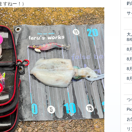
釣
ますねー！）
サ
大
8/
8
8
8
8
つ
Pi
お
リ