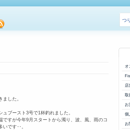
つ
cebook
rss
オ
F
店
取
きました。
お
シュブースト3号で1杯釣れました。
個
端ですが今年9月スタートから濁り、波、風、雨のコ
お
多いです‥。