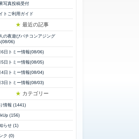
果写真投稿受付
イトご利用ガイド
★
最近の記事
人の夜遊びバチコンアジング
6(08/06)
月6日トミー情報(08/06)
月5日トミー情報(08/05)
月4日トミー情報(08/04)
月3日トミー情報(08/03)
★
カテゴリー
り情報
(1441)
ckUp
(156)
知らせ
(1)
ンク
(0)