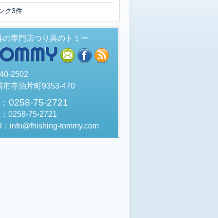
ンク3件
具の専門店つり具のトミー
TOMMY
mail
facebook
rss
40-2502
市寺泊片町9353-470
l：0258-75-2721
x：0258-75-2721
l：info@fhishing-tommy.com