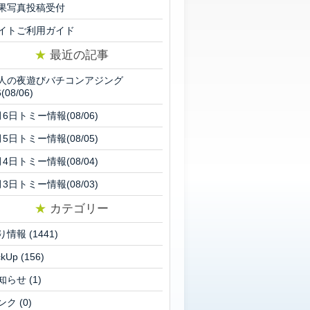
果写真投稿受付
イトご利用ガイド
★
最近の記事
人の夜遊びバチコンアジング
6(08/06)
月6日トミー情報(08/06)
月5日トミー情報(08/05)
月4日トミー情報(08/04)
月3日トミー情報(08/03)
★
カテゴリー
り情報
(1441)
ckUp
(156)
知らせ
(1)
ンク
(0)