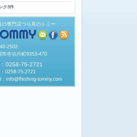
ンク3件
具の専門店つり具のトミー
TOMMY
mail
facebook
rss
40-2502
市寺泊片町9353-470
l：0258-75-2721
x：0258-75-2721
l：info@fhishing-tommy.com