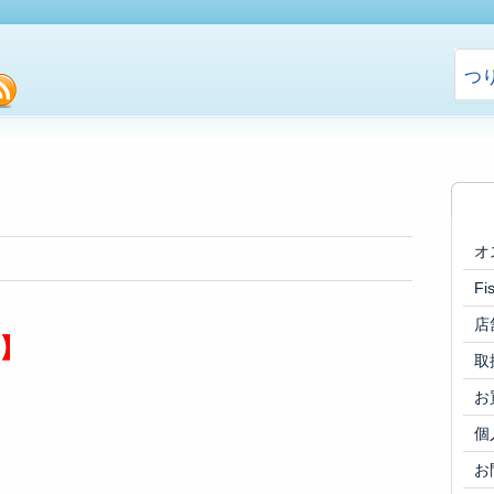
つ
cebook
rss
オ
F
店
】
取
お
個
お