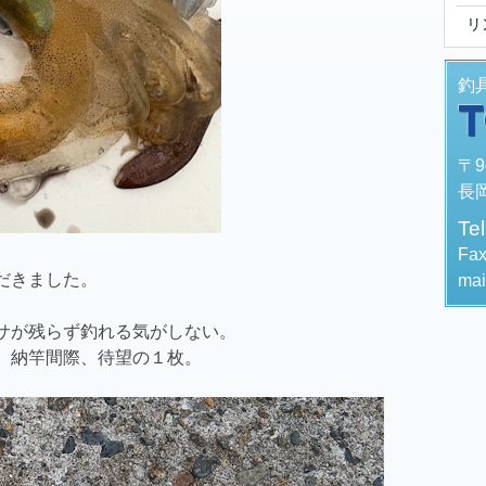
リ
釣
〒9
長岡
Te
Fa
だきました。
mai
サが残らず釣れる気がしない。
、納竿間際、待望の１枚。
）