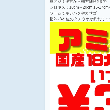
豆アジ！夕方から朝方6時頃まで
シロギス：10cm～20cm 15-17
ワームでキジハタやカサゴ
指2～3本位のタチウオが釣れてま