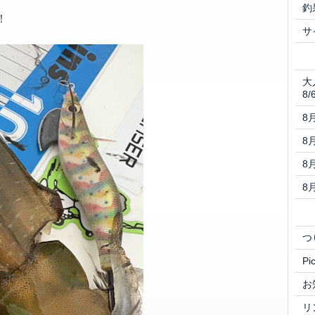
釣
！
サ
大
8/
8
8
8
8
つ
Pi
お
リ