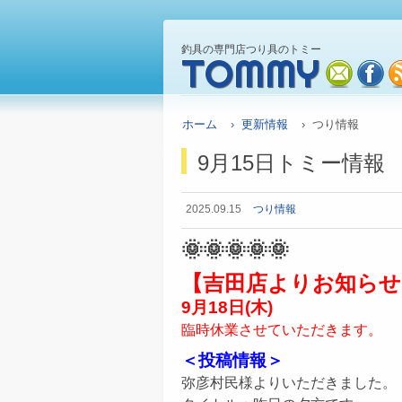
釣具の専門店つり具のトミー
TOMMY
mail
fa
ホーム
›
更新情報
› つり情報
9月15日トミー情報
2025.09.15
つり情報
🌞🌞🌞🌞🌞
【吉田店よりお知らせ
9月18日(木)
臨時休業させていただきます。
＜投稿情報＞
弥彦村民様よりいただきました。