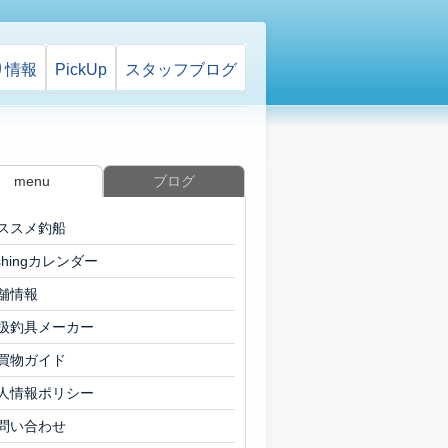
り情報
PickUp
スタッフ
ブログ
menu
ブログ
ススメ釣船
ishingカレンダー
舗情報
扱釣具メーカー
買物ガイド
人情報ポリシー
問い合わせ