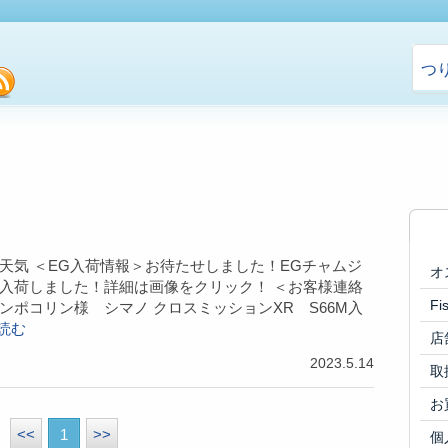
つ
cebook
rss
天気 ＜EG入荷情報＞お待たせしました！EGチャムジ
オ
入荷しました！詳細は画像をクリック！ ＜お客様連絡
F
ンポコリン様 シマノ クロスミッションXR S66M入
読む
店
2023.5.14
取
お
<<
1
>>
個