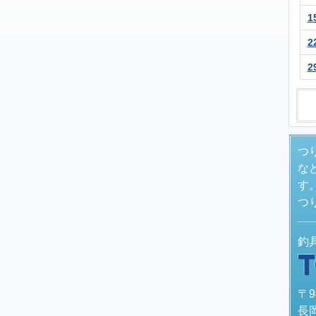
1
2
2
つ
な
す
つ
釣
〒9
長岡