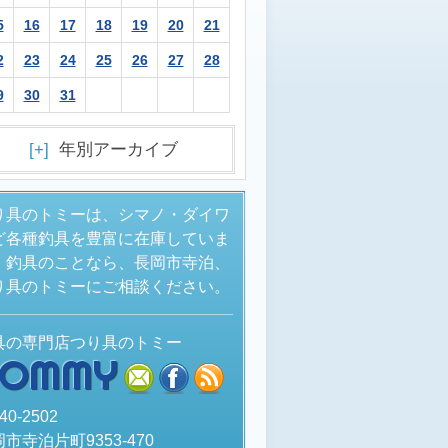
5
16
17
18
19
20
21
2
23
24
25
26
27
28
9
30
31
[+]
年別アーカイブ
り具のトミーは、シマノ・ダイワ
ど各種釣具を豊富に在庫していま
。釣具のことなら、長岡市寺泊、
り具のトミーにご相談ください。
具の専門店つり具のトミー
TOMMY
mail
facebook
rss
40-2502
市寺泊片町9353-470