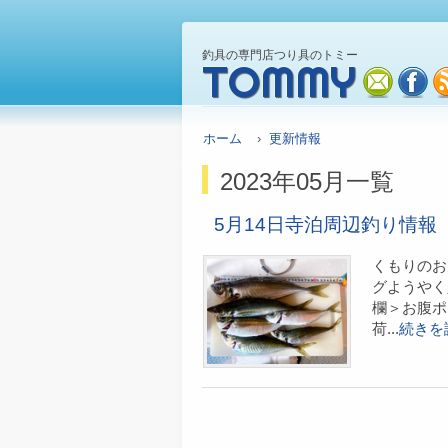
釣具の専門店つり具のトミー
TOMMY
mail
fa
ホーム
›
更新情報
2023年05月一覧
5月14日寺泊周辺釣り情報
くもりのお
グようやく
欄＞お腹ポ
荷...
続きを