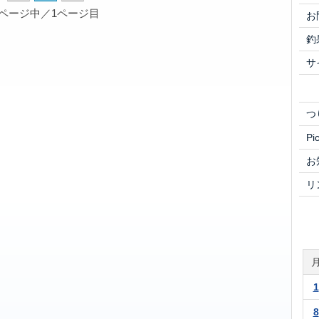
1ページ中／1ページ目
お
釣
サ
つ
Pi
お
リ
1
8