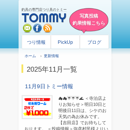
釣具の専門店つり具のトミー
TOMMY
写真投稿
釣果情報こちら
mail
facebook
rss
つり情報
PickUp
ブログ
ホーム
›
更新情報
2025年11月一覧
11月9日トミー情報
☁☁☔☔☔🌊 ＜寺泊店よ
りお知らせ＞明日10日と
明後日11日は、シケのお
天気の為お休みです。
【吉田店】でお待ちして
おります。 ＜投稿情報＞弥彦村民様よりい