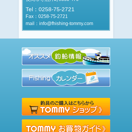
Tel：0258-75-2721
Fax：0258-75-2721
mail：info@fhishing-tommy.com