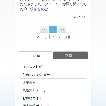
ただきました。タイトル：激濁り激渋でし
た😕...
続きを読む
2025.11.9
<<
1
>>
1ページ中／1ページ目
menu
ブログ
オススメ釣船
Fishingカレンダー
店舗情報
取扱釣具メーカー
お買物ガイド
個人情報ポリシー