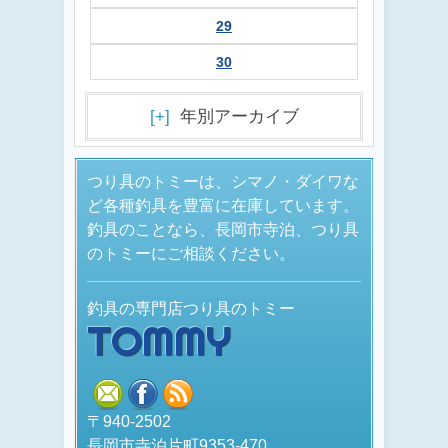
29
30
[+]
年別アーカイブ
つり具のトミーは、シマノ・ダイワな
ど各種釣具を豊富に在庫しています。
釣具のことなら、長岡市寺泊、つり具
のトミーにご相談ください。
釣具の専門店つり具のトミー
TOMMY
mail
facebook
rss
〒940-2502
長岡市寺泊片町9353-470