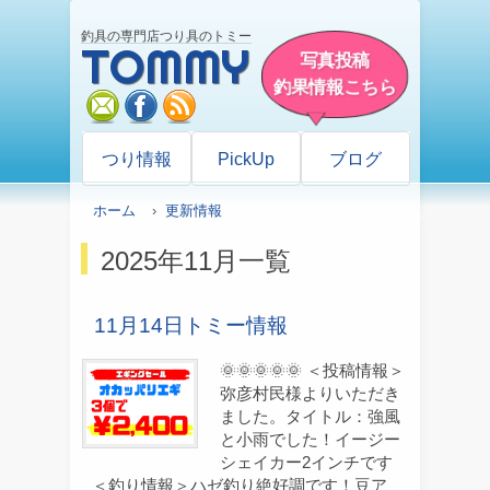
釣具の専門店つり具のトミー
TOMMY
写真投稿
釣果情報こちら
mail
facebook
rss
つり情報
PickUp
ブログ
ホーム
›
更新情報
2025年11月一覧
11月14日トミー情報
🌞🌞🌞🌞🌞 ＜投稿情報＞
弥彦村民様よりいただき
ました。タイトル：強風
と小雨でした！イージー
シェイカー2インチです
＜釣り情報＞ハゼ釣り絶好調です！豆ア