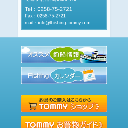
Tel：0258-75-2721
Fax：0258-75-2721
mail：info@fhishing-tommy.com