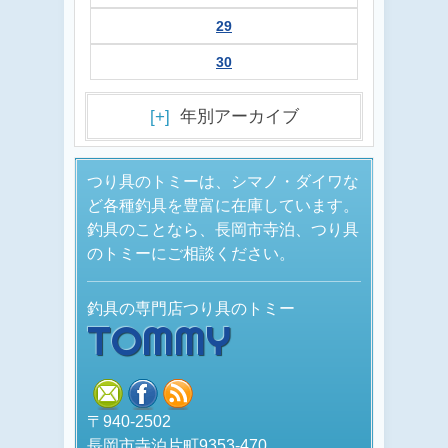
29
30
[+]
年別アーカイブ
つり具のトミーは、シマノ・ダイワな
ど各種釣具を豊富に在庫しています。
釣具のことなら、長岡市寺泊、つり具
のトミーにご相談ください。
釣具の専門店つり具のトミー
TOMMY
mail
facebook
rss
〒940-2502
長岡市寺泊片町9353-470